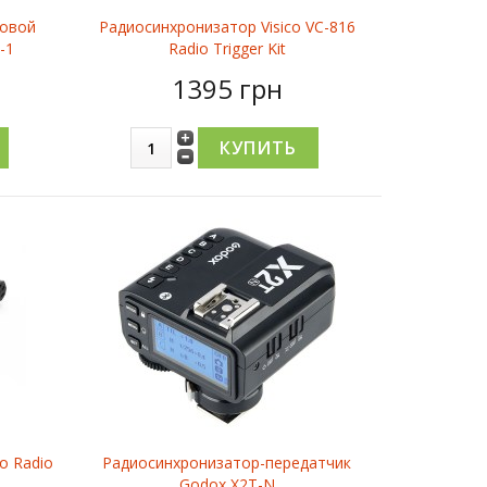
ровой
Радиосинхронизатор Visico VC-816
-1
Radio Trigger Kit
1395 грн
o Radio
Радиосинхронизатор-передатчик
Godox X2T-N