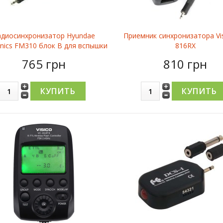
адиосинхронизатор Hyundae
Приемник синхронизатора Vis
nics FM310 блок В для вспышки
816RX
765 грн
810 грн