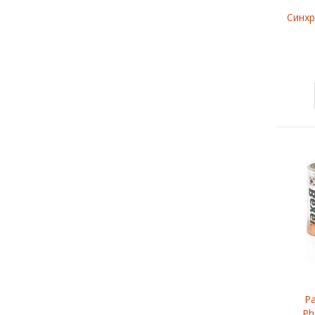
Синхр
Р
Ph