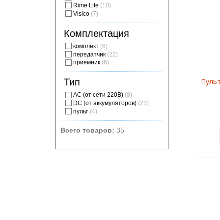
Rime Lite
(10)
Visico
(7)
Комплектация
комплект
(6)
передатчик
(22)
приемник
(6)
Пульт
Тип
AC (от сети 220В)
(8)
DC (от аккумуляторов)
(23)
пульт
(4)
Всего товаров:
35