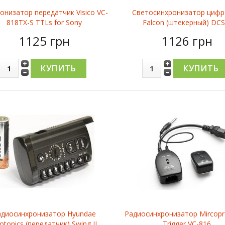
онизатор передатчик Visico VC-
Светосинхронизатор циф
818TX-S TTLs for Sony
Falcon (штекерный) DCS
1125 грн
1126 грн
адиосинхронизатор Hyundae
Радиосинхронизатор Mircopr
otonics (передатчик) Swing II
Trigger VC-816