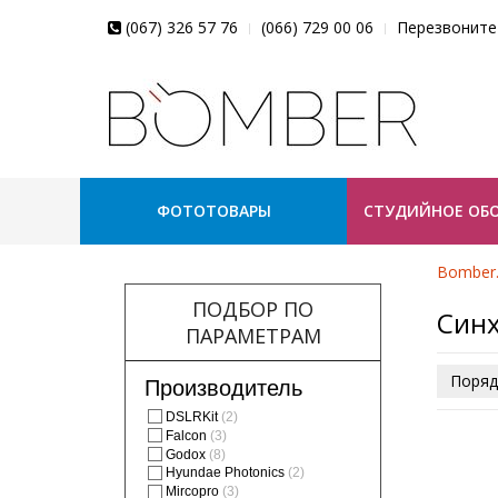
(067) 326 57 76
(066) 729 00 06
Перезвоните
ФОТОТОВАРЫ
СТУДИЙНОЕ ОБ
Bomber
ПОДБОР ПО
Син
ПАРАМЕТРАМ
Поряд
Производитель
DSLRKit
(2)
Falcon
(3)
Godox
(8)
Hyundae Photonics
(2)
Mircopro
(3)