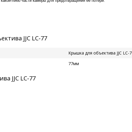
 какой-либо части камеры для предотвращения ее потери.
ктива JJC LC-77
Крышка для объектива JJC LC-7
77мм
а JJC LC-77