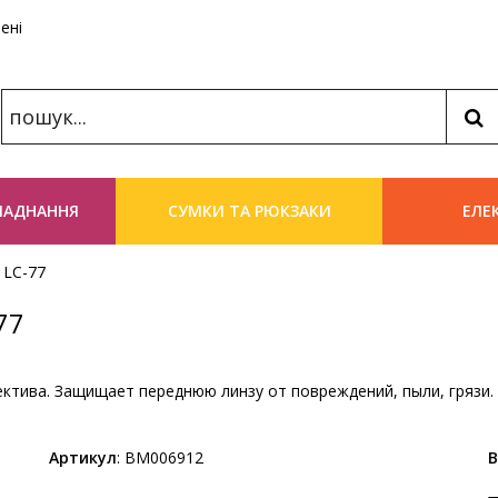
ені
Пош
ЛАДНАННЯ
СУМКИ ТА РЮКЗАКИ
ЕЛЕ
C LC-77
77
ъектива. Защищает переднюю линзу от повреждений, пыли, гряз
Артикул
:
BM006912
В