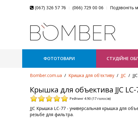
(067) 326 57 76
(066) 729 00 06
Подзвоніть м
ФОТОТОВАРИ
СТУДІЙНЕ ОБ
Bomber.com.ua
Кришка для об'єктиву
JJC
JJ
Крышка для объектива JJC LC-
Рейтинг 4.90 (17 голосів)
JJC Крышка LC-77 - универсальная крышка для об
резьбе для фильтра.