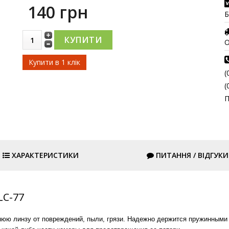
140 грн
Б
О
Купити в 1 клік
(
(
П
ХАРАКТЕРИСТИКИ
ПИТАННЯ / ВІДГУКИ
LC-77
юю линзу от повреждений, пыли, грязи. Надежно держится пружинными 