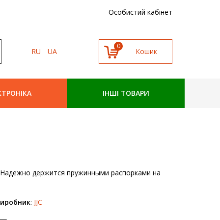
Особистий кабінет
0
RU
UA
ук
КТРОНІКА
ІНШІ ТОВАРИ
и. Надежно держится пружинными распорками на
иробник
:
JJC